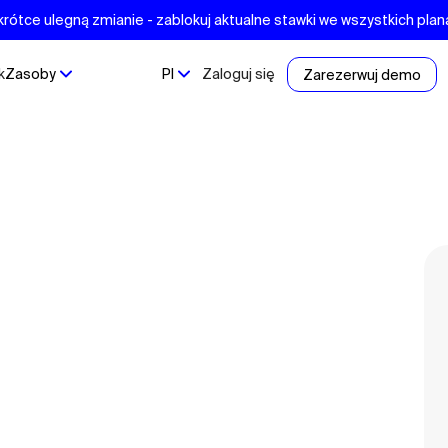
krótce ulegną zmianie - zablokuj aktualne stawki we wszystkich pla
k
Zasoby
Pl
Zaloguj się
Zarezerwuj demo