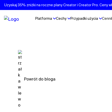
Uzyskaj 35% zniżki na roczne plany Creator i Creator Pro. Ceny w
Platforma
Cechy
Przypadki użycia
Cenni
Powrót do bloga