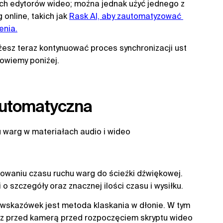
ych edytorów wideo; można jednak użyć jednego z
 online, takich jak
Rask AI, aby zautomatyzować 
enia.
esz teraz kontynuować proces synchronizacji ust
powiemy poniżej.
automatyczna
u warg w materiałach audio i wideo
owaniu czasu ruchu warg do ścieżki dźwiękowej.
 szczegóły oraz znacznej ilości czasu i wysiłku.
 wskazówek jest metoda klaskania w dłonie. W tym
az przed kamerą przed rozpoczęciem skryptu wideo