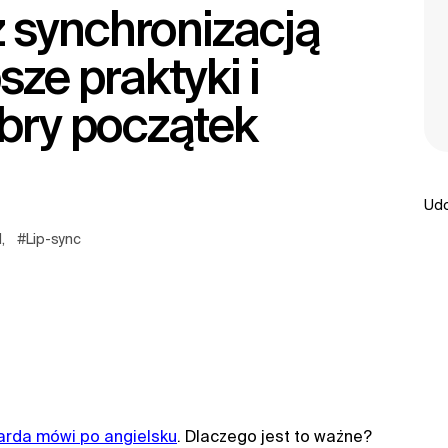
sze praktyki i
obry początek
Udo
d
,
#Lip-sync
liarda mówi po angielsku
. Dlaczego jest to ważne?