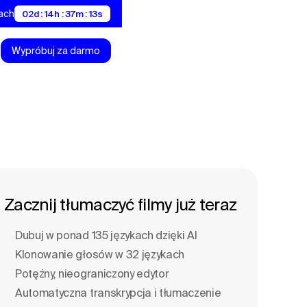
nach
02d : 14h : 37m : 12s
Wypróbuj za darmo
Zacznij tłumaczyć filmy już teraz
Dubuj w ponad 135 językach dzięki Al
Klonowanie głosów w 32 językach
Potężny, nieograniczony edytor
Automatyczna transkrypcja i tłumaczenie