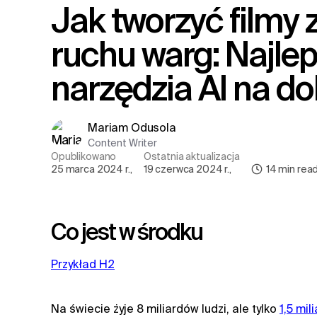
Jak tworzyć filmy z synchronizacją
ruchu warg: Najlep
narzędzia AI na d
Mariam Odusola
Content Writer
Opublikowano
Ostatnia aktualizacja
25 marca 2024 r.
,
19 czerwca 2024 r.
,
14
min rea
Co jest w środku
Przykład H2
Na świecie żyje 8 miliardów ludzi, ale tylko
1,5 mi