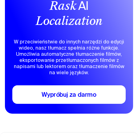
AI
Rask
Localization
W przeciwieństwie do innych narzędzi do edycji
wideo, nasz tłumacz spełnia różne funkcje.
Umożliwia automatyczne tłumaczenie filmów,
eksportowanie przetłumaczonych filmów z
napisami lub lektorem oraz tłumaczenie filmów
na wiele języków.
Wypróbuj za darmo