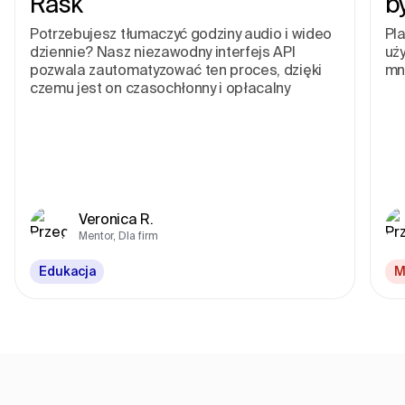
Rask
b
Potrzebujesz tłumaczyć godziny audio i wideo
Pla
dziennie? Nasz niezawodny interfejs API
uż
pozwala zautomatyzować ten proces, dzięki
mn
czemu jest on czasochłonny i opłacalny
Veronica R.
Mentor, Dla firm
Edukacja
M