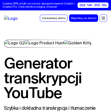
Uzyskaj 35% zniżki na roczne oprogramowanie Creator i 
02d : 14h : 37m : 10s
Creator Pro. Ceny wkrótce ulegną zmianie!
Zarezerwuj demo
Wypróbuj za darmo
Generator
transkrypcji
YouTube
Szybka i dokładna transkrypcja i tłumaczenie