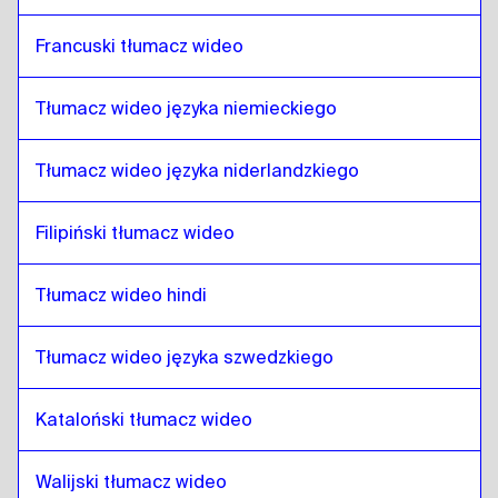
arabski katarski
do
Nepalski
Francuski tłumacz wideo
Nepalski
do
arabski saudyjski
arabski saudyjski
do
Nepalski
Tłumacz wideo języka niemieckiego
Nepalski
do
uzbecki
uzbecki
do
Nepalski
Tłumacz wideo języka niderlandzkiego
Nepalski
do
Hiszpański argentyński
Filipiński tłumacz wideo
Hiszpański argentyński
do
Nepalski
Nepalski
do
serbski
Tłumacz wideo hindi
serbski
do
Nepalski
Nepalski
do
Kanadyjski angielski / francuski
Tłumacz wideo języka szwedzkiego
Kanadyjski angielski / francuski
do
Nepalski
Kataloński tłumacz wideo
Nepalski
do
Kambodżański khmerski
Kambodżański khmerski
do
Nepalski
Walijski tłumacz wideo