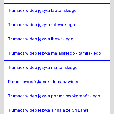
Nepalski
do
Laos
Laos
do
Nepalski
Tłumacz wideo języka laotańskiego
Nepalski
do
łotewski
łotewski
do
Nepalski
Tłumacz wideo języka łotewskiego
Nepalski
do
litewski
Tłumacz wideo języka litewskiego
litewski
do
Nepalski
Nepalski
do
Malajski malajski / tamilski
Tłumacz wideo języka malajskiego / tamilskiego
Malajski malajski / tamilski
do
Nepalski
Tłumacz wideo języka maltańskiego
Nepalski
do
maltański
maltański
do
Nepalski
Południowoafrykański tłumacz wideo
Nepalski
do
południowoafrykański
południowoafrykański
do
Nepalski
Tłumacz wideo języka południowokoreańskiego
Nepalski
do
południowokoreański
południowokoreański
do
Nepalski
Tłumacz wideo języka sinhala ze Sri Lanki