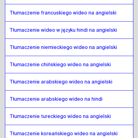
portugalski brazylijski
do
Nepalski
Tłumaczenie francuskiego wideo na angielski
Nepalski
do
angielski brytyjski
angielski brytyjski
do
Nepalski
Tłumaczenie wideo w języku hindi na angielski
Nepalski
do
bułgarski
bułgarski
do
Nepalski
Tłumaczenie niemieckiego wideo na angielski
Nepalski
do
Bośniacki
Bośniacki
do
Nepalski
Tłumaczenie chińskiego wideo na angielski
Nepalski
do
birmański
birmański
do
Nepalski
Tłumaczenie arabskiego wideo na angielski
Nepalski
do
hiszpański chilijski
Tłumaczenie arabskiego wideo na hindi
hiszpański chilijski
do
Nepalski
Nepalski
do
chiński
Tłumaczenie tureckiego wideo na angielski
chiński
do
Nepalski
Tłumaczenie koreańskiego wideo na angielski
Nepalski
do
hiszpański kolumbijski