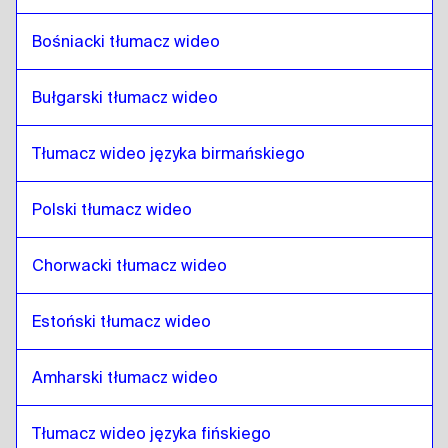
Filipiński angielski / filipiński
do
Nepalski
Bośniacki tłumacz wideo
Nepalski
do
fiński
fiński
do
Nepalski
Bułgarski tłumacz wideo
Nepalski
do
francuski
francuski
do
Nepalski
Tłumacz wideo języka birmańskiego
Nepalski
do
gruziński
Polski tłumacz wideo
gruziński
do
Nepalski
Nepalski
do
włoski
Chorwacki tłumacz wideo
włoski
do
Nepalski
Nepalski
do
węgierski
Estoński tłumacz wideo
węgierski
do
Nepalski
Amharski tłumacz wideo
Nepalski
do
islandzki
islandzki
do
Nepalski
Tłumacz wideo języka fińskiego