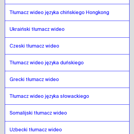
Nepalski
do
hiszpański
hiszpański
do
Nepalski
Tłumacz wideo języka chińskiego Hongkong
Nepalski
do
Sri Lankijski syngaleski /
tamilski
Ukraiński tłumacz wideo
Sri Lankijski syngaleski /
tamilski
do
Nepalski
Czeski tłumacz wideo
Nepalski
do
Chiński z Hongkongu
Chiński z Hongkongu
do
Nepalski
Tłumacz wideo języka duńskiego
Nepalski
do
turecki
turecki
Grecki tłumacz wideo
do
Nepalski
Nepalski
do
ukraiński
Tłumacz wideo języka słowackiego
ukraiński
do
Nepalski
Nepalski
do
czeski
Somalijski tłumacz wideo
czeski
do
Nepalski
Uzbecki tłumacz wideo
Nepalski
do
duński