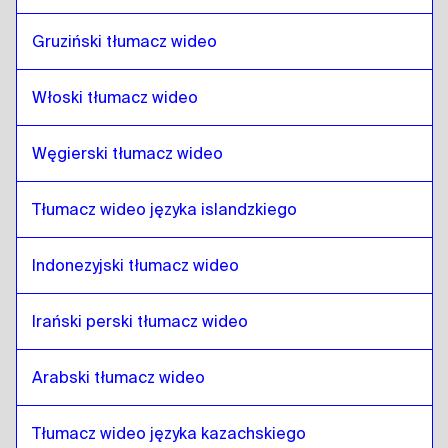
Nepalski
do
hindi
hindi
do
Nepalski
Gruziński tłumacz wideo
Nepalski
do
Indonezyjski jawajski / sundajski
Indonezyjski jawajski / sundajski
do
Nepalski
Włoski tłumacz wideo
Nepalski
do
Perski irański
Węgierski tłumacz wideo
Perski irański
do
Nepalski
Nepalski
do
arabski iracki
Tłumacz wideo języka islandzkiego
arabski iracki
do
Nepalski
Nepalski
do
portugalski
Indonezyjski tłumacz wideo
portugalski
do
Nepalski
Irański perski tłumacz wideo
Nepalski
do
kazachski
kazachski
do
Nepalski
Arabski tłumacz wideo
Nepalski
do
angielski kenijski / suahili
angielski kenijski / suahili
do
Nepalski
Tłumacz wideo języka kazachskiego