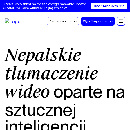
Uzyskaj 35% zniżki na roczne oprogramowanie Creator i 
02d : 14h : 37m : 10s
Creator Pro. Ceny wkrótce ulegną zmianie!
Zarezerwuj demo
Wypróbuj za darmo
Nepalskie
tłumaczenie
oparte na
wideo
sztucznej
inteligencji