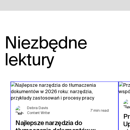
Niezbędne
lektury
Debra Davis
7
min read
Content Writer
P
Najlepsze narzędzia do
Up