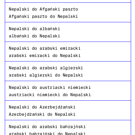
Nepalski
do
Afgański paszto
Afgański paszto
do
Nepalski
Nepalski
do
albański
albański
do
Nepalski
Nepalski
do
arabski emiracki
arabski emiracki
do
Nepalski
Nepalski
do
arabski algierski
arabski algierski
do
Nepalski
Nepalski
do
austriacki niemiecki
austriacki niemiecki
do
Nepalski
Nepalski
do
Azerbejdżański
Azerbejdżański
do
Nepalski
Nepalski
do
arabski bahrajński
arabski bahrajński
do
Nepalski