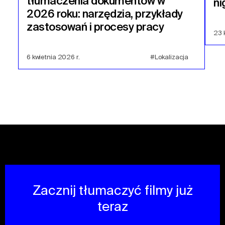
tłumaczenia dokumentów w
ni
2026 roku: narzędzia, przykłady
zastosowań i procesy pracy
23 
6 kwietnia 2026 r.
#Lokalizacja
Zacznij tłumaczyć filmy już
teraz