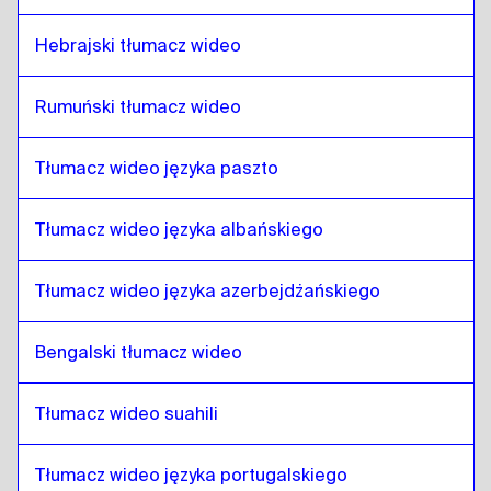
hiszpański kolumbijski
do
Nepalski
Hebrajski tłumacz wideo
Nepalski
do
Polski
Polski
do
Nepalski
Rumuński tłumacz wideo
Nepalski
do
chorwacki
chorwacki
do
Nepalski
Tłumacz wideo języka paszto
Nepalski
do
Hiszpański kubański
Hiszpański kubański
do
Nepalski
Tłumacz wideo języka albańskiego
Nepalski
do
Hiszpański ekwadorski
Tłumacz wideo języka azerbejdżańskiego
Hiszpański ekwadorski
do
Nepalski
Nepalski
do
estoński
Bengalski tłumacz wideo
estoński
do
Nepalski
Nepalski
do
Amharski etiopski
Tłumacz wideo suahili
Amharski etiopski
do
Nepalski
Tłumacz wideo języka portugalskiego
Nepalski
do
Filipiński angielski / filipiński