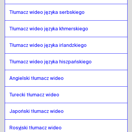
duński
do
Nepalski
Tłumacz wideo języka serbskiego
Nepalski
do
niemiecki
niemiecki
do
Nepalski
Tłumacz wideo języka khmerskiego
Nepalski
do
grecki
grecki
do
Nepalski
Tłumacz wideo języka irlandzkiego
Nepalski
do
słowacki
słowacki
do
Nepalski
Tłumacz wideo języka hiszpańskiego
Nepalski
do
japoński
Angielski tłumacz wideo
japoński
do
Nepalski
Nepalski
do
Hebrajski
Turecki tłumacz wideo
Hebrajski
do
Nepalski
Japoński tłumacz wideo
Nepalski
do
somalijski
somalijski
do
Nepalski
Rosyjski tłumacz wideo
Nepalski
do
arabski katarski