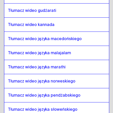
Nepalski
do
Singapurski angielski / tamilski
Singapurski angielski / tamilski
do
Nepalski
Tłumacz wideo gudżarati
Nepalski
do
Irlandzki angielski / Irlandzki
Irlandzki angielski / Irlandzki
do
Nepalski
Tłumacz wideo kannada
Nepalski
do
Szwajcarski francuski / niemiecki
Tłumacz wideo języka macedońskiego
Szwajcarski francuski / niemiecki
do
Nepalski
Nepalski
do
Mongolski
Tłumacz wideo języka malajalam
Mongolski
do
Nepalski
Nepalski
do
Hiszpański wenezuelski
Tłumacz wideo języka marathi
Hiszpański wenezuelski
do
Nepalski
Tłumacz wideo języka norweskiego
Nepalski
do
Belgijski holenderski / francuski
Belgijski holenderski / francuski
do
Nepalski
Tłumacz wideo języka pendżabskiego
Nepalski
do
Hiszpański kostarykański
Hiszpański kostarykański
do
Nepalski
Tłumacz wideo języka słoweńskiego