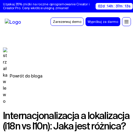
Uzyskaj 35% zniżki na roczne oprogramowanie Creator i 
02d : 14h : 37m : 12s
Creator Pro. Ceny wkrótce ulegną zmianie!
Zarezerwuj demo
Wypróbuj za darmo
Powrót do bloga
Internacjonalizacja a lokalizacja
(i18n vs l10n): Jaka jest różnica?