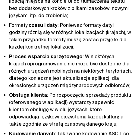
ilością miejsca na koncie UI do tłumaczenia tekstu
bez dodatkowych kroków z plikami zasobów, nowymi
językami itp. do zrobienia;
Formaty
czasu i daty
: Ponieważ formaty daty i
godziny różnią się w różnych lokalizacjach (krajach), w
takim przypadku formaty muszą zostać przyjęte dla
każdej konkretnej lokalizacji;
Proces wsparcia sprzętowego
: W niektórych
krajach oprogramowanie nie może być dostępne dla
różnych urządzeń mobilnych na niektórych terytoriach,
dlatego konieczna jest aktualizacja aplikacji dla
określonych urządzeń międzynarodowych odbiorców;
Obsługa klienta
: Po rozpoczęciu sprzedaży produktu
(oferowanego w aplikacji) wystarczy zapewnić
klientom obsługę w wielu językach, które
odpowiadają językowi ojczystemu każdej kultury, a
także zgodnie ze strefą czasową danego kraju;
Kodowanie danych
: Tak zwane kodowanie ASCII, co