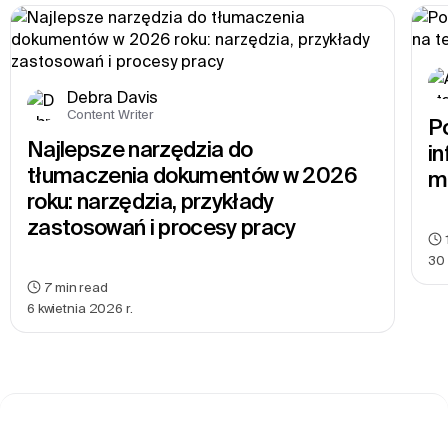
Debra Davis
Content Writer
P
Najlepsze narzędzia do 
in
tłumaczenia dokumentów w 2026 
m
roku: narzędzia, przykłady 
zastosowań i procesy pracy
30 
7
min read
6 kwietnia 2026 r.