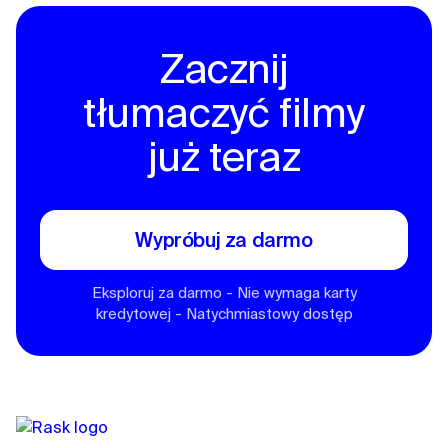
Zacznij
tłumaczyć filmy
już teraz
Wypróbuj za darmo
Eksploruj za darmo - Nie wymaga karty
kredytowej - Natychmiastowy dostęp