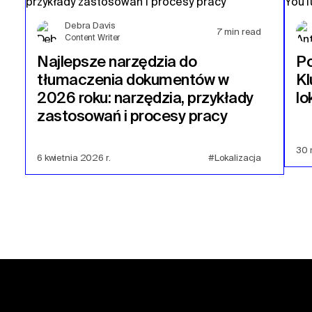
Debra Davis
7
min read
Content Writer
Najlepsze narzędzia do
Po
tłumaczenia dokumentów w
Kl
2026 roku: narzędzia, przykłady
lo
zastosowań i procesy pracy
30 
6 kwietnia 2026 r.
#Lokalizacja