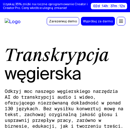
Uzyskaj 35% zniżki na roczne oprogramowanie Creator i 
02d : 14h : 37m : 11s
Creator Pro. Ceny wkrótce ulegną zmianie!
Zarezerwuj demo
Wypróbuj za darmo
Transkrypcja
węgierska
Odkryj moc naszego węgierskiego narzędzia
AI do transkrypcji audio i wideo,
oferującego niezrównaną dokładność w ponad
130 językach. Bez wysiłku konwertuj mowę na
tekst, zachowaj oryginalną jakość głosu i
usprawnij przepływ pracy, zarówno w
biznesie, edukacji, jak i tworzeniu treści.