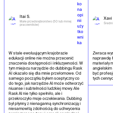
Itai S.
Xavi 
Małe przedsiębiorstwo (50 lub mniej 
Średni
pracowników)
W stale ewoluującym krajobrazie 
Zwraca wysok
edukacji online nie można przecenić 
naprawdę ł
znaczenia dostępności i inkluzywności. W 
materiały m
tym miejscu narzędzie do dubbingu Rask 
angielskim 
AI okazało się dla mnie przełomowe. Od 
być profesj
samego początku byłem sceptyczny co 
tych cennych
do tego, jak narzędzie AI może odtworzyć 
niuanse i subtelności ludzkiej mowy. Ale 
Rask AI nie tylko spełniło, ale i 
przekroczyło moje oczekiwania. Dubbing 
był płynny, z nienaganną synchronizacją i 
niesamowitą zdolnością do uchwycenia 