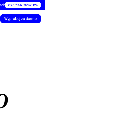
nach
02d : 14h : 37m : 12s
Wypróbuj za darmo
o