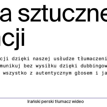
a sztuczn
cji
cji dzięki naszej usłudze tłumaczen
munikuj bez wysiłku dzięki dubbingo
 wszystko z autentycznym głosem i j