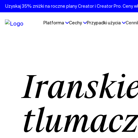
Uzyskaj 35% zniżki na roczne plany Creator i Creator Pro. Ceny w
Platforma
Cechy
Przypadki użycia
Cenni
Irańskie perskie
tłumacz