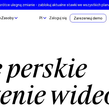
krótce ulegną zmianie - zablokuj aktualne stawki we wszystkich pla
k
Zasoby
Pl
Zaloguj się
Zarezerwuj demo
enie wide