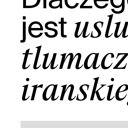
jest
usł
tłumacz
irańskie