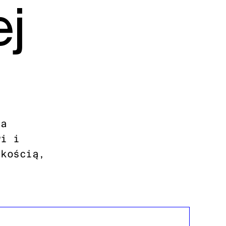
ej
ia
wi i
akością,