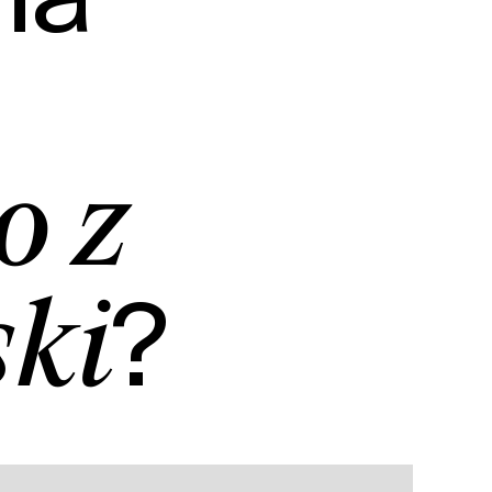
o z
?
ski