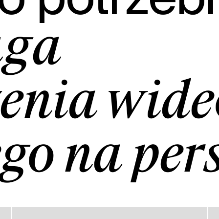
uga
enia wide
go na per