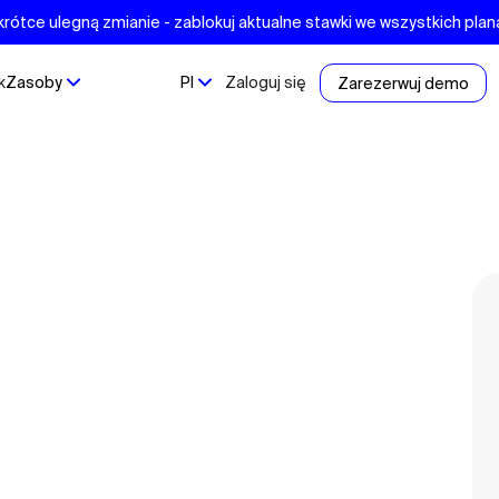
krótce ulegną zmianie - zablokuj aktualne stawki we wszystkich pla
k
Zasoby
Pl
Zaloguj się
Zarezerwuj demo