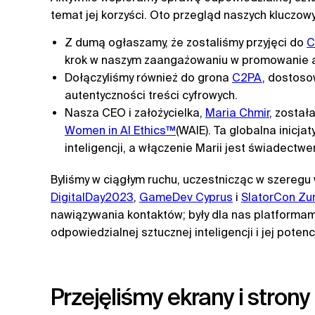
temat jej korzyści. Oto przegląd naszych kluczowy
Z dumą ogłaszamy, że zostaliśmy przyjęci do
C
krok w naszym zaangażowaniu w promowanie aut
Dołączyliśmy również do grona
C2PA
, dostoso
autentyczności treści cyfrowych.
Nasza CEO i założycielka,
Maria Chmir
, został
Women in AI Ethics™
(WAIE). Ta globalna inicj
inteligencji, a włączenie Marii jest świadectwe
Byliśmy w ciągłym ruchu, uczestnicząc w szeregu
DigitalDay2023
,
GameDev Cyprus
i
SlatorCon Zur
nawiązywania kontaktów; były dla nas platformam
odpowiedzialnej sztucznej inteligencji i jej poten
Przejęliśmy ekrany i stron