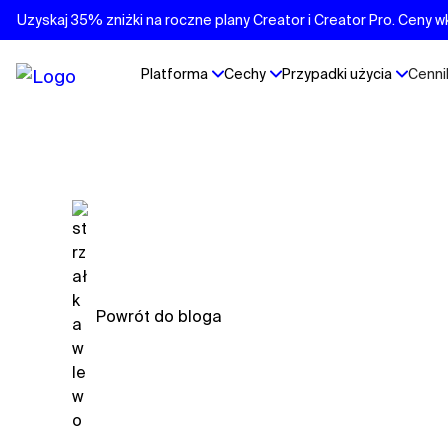
Uzyskaj 35% zniżki na roczne plany Creator i Creator Pro. Ceny w
Platforma
Cechy
Przypadki użycia
Cenni
Powrót do bloga