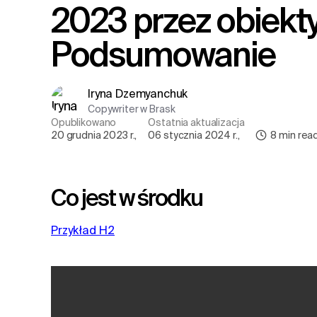
2023 przez obiektyw (B)Rask :
Podsumowanie
Iryna Dzemyanchuk
Copywriter w Brask
Opublikowano
Ostatnia aktualizacja
20 grudnia 2023 r.
,
06 stycznia 2024 r.
,
8
min rea
Co jest w środku
Przykład H2