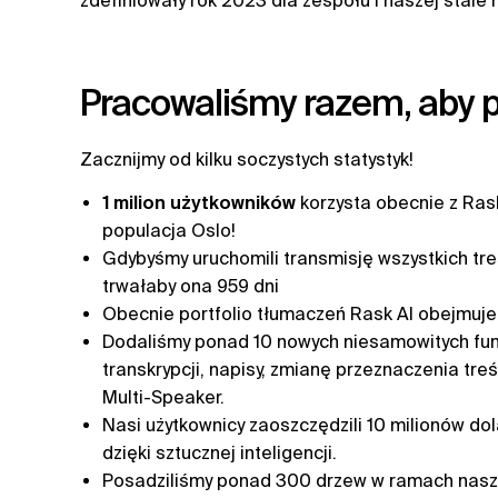
zdefiniowały rok 2023 dla zespołu i naszej stale
Pracowaliśmy razem, aby 
Zacznijmy od kilku soczystych statystyk!
1 milion użytkowników
korzysta obecnie z Rask 
populacja Oslo!
Gdybyśmy uruchomili transmisję wszystkich tr
trwałaby ona 959 dni
Obecnie portfolio tłumaczeń Rask AI obejmuj
Dodaliśmy ponad 10 nowych niesamowitych funkc
transkrypcji, napisy, zmianę przeznaczenia tre
Multi-Speaker.
Nasi użytkownicy zaoszczędzili 10 milionów do
dzięki sztucznej inteligencji.
Posadziliśmy ponad 300 drzew w ramach naszej