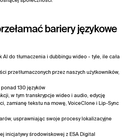
 rosnącej społeczności.
przełamać bariery językowe
AI do tłumaczenia i dubbingu wideo - tyle, ile cała
eści przetłumaczonych przez naszych użytkowników,
e ponad 130 języków
ji, w tym transkrypcje wideo i audio, edycję
ści, zamianę tekstu na mowę, VoiceClone i Lip-Sync
larów, usprawniając swoje procesy lokalizacyjne
 inicjatywy środowiskowej z ESA Digital