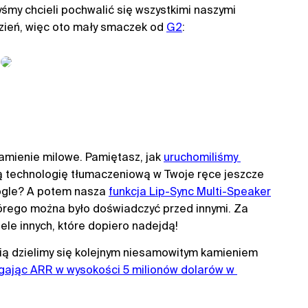
śmy chcieli pochwalić się wszystkimi naszymi
 dzień, więc oto mały smaczek od
G2
:
amienie milowe. Pamiętasz, jak
uruchomiliśmy 
ą technologię tłumaczeniową w Twoje ręce jeszcze
oogle? A potem nasza
funkcja Lip-Sync Multi-Speaker
tórego można było doświadczyć przed innymi. Za
iele innych, które dopiero nadejdą!
ścią dzielimy się kolejnym niesamowitym kamieniem
ągając ARR w wysokości 5 milionów dolarów w 