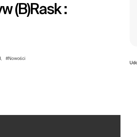
d
,
#Nowości
Udo