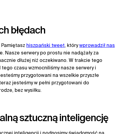
ych błędach
i. Pamiętasz
hiszpański tweet
, który
wprowadził nas
ie. Nasze serwery po prostu nie nadążały za
acznie dłużej niż oczekiwano. W trakcie tego
 tego czasu wzmocniliśmy nasze serwery i
jesteśmy przygotowani na wszelkie przyszłe
e teraz jesteśmy w pełni przygotowani do
rodze, bez wysiłku.
lną sztuczną inteligencję
cznej inteligencji i podnosimy świadomość na