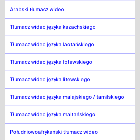
kazachski
do
Telugu
Arabski tłumacz wideo
Telugu
do
angielski kenijski / suahili
angielski kenijski / suahili
do
Telugu
Tłumacz wideo języka kazachskiego
Telugu
do
Laos
Laos
do
Telugu
Tłumacz wideo języka laotańskiego
Telugu
do
łotewski
łotewski
do
Telugu
Tłumacz wideo języka łotewskiego
Telugu
do
litewski
Tłumacz wideo języka litewskiego
litewski
do
Telugu
Telugu
do
Malajski malajski / tamilski
Tłumacz wideo języka malajskiego / tamilskiego
Malajski malajski / tamilski
do
Telugu
Tłumacz wideo języka maltańskiego
Telugu
do
maltański
maltański
do
Telugu
Południowoafrykański tłumacz wideo
Telugu
do
południowoafrykański