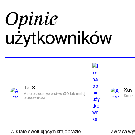
Opinie
użytkowników
Itai S.
Xavi 
Małe przedsiębiorstwo (50 lub mniej 
Średni
pracowników)
W stale ewoluującym krajobrazie 
Zwraca wysok