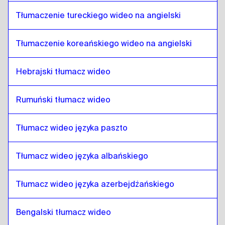
Telugu
do
chiński
Tłumaczenie tureckiego wideo na angielski
chiński
do
Telugu
Tłumaczenie koreańskiego wideo na angielski
Telugu
do
hiszpański kolumbijski
hiszpański kolumbijski
do
Telugu
Hebrajski tłumacz wideo
Telugu
do
Polski
Polski
do
Telugu
Rumuński tłumacz wideo
Telugu
do
chorwacki
chorwacki
do
Telugu
Tłumacz wideo języka paszto
Telugu
do
Hiszpański kubański
Hiszpański kubański
do
Telugu
Tłumacz wideo języka albańskiego
Telugu
do
Hiszpański ekwadorski
Tłumacz wideo języka azerbejdżańskiego
Hiszpański ekwadorski
do
Telugu
Telugu
do
estoński
Bengalski tłumacz wideo
estoński
do
Telugu