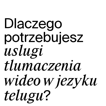
Dlaczego
potrzebujesz
usługi
tłumaczenia
wideo w języku
?
telugu