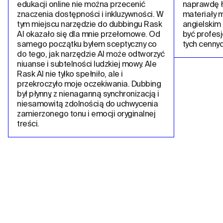
edukacji online nie można przecenić 
naprawdę ł
znaczenia dostępności i inkluzywności. W 
materiały m
tym miejscu narzędzie do dubbingu Rask 
angielskim 
AI okazało się dla mnie przełomowe. Od 
być profesj
samego początku byłem sceptyczny co 
tych cennych
do tego, jak narzędzie AI może odtworzyć 
niuanse i subtelności ludzkiej mowy. Ale 
Rask AI nie tylko spełniło, ale i 
przekroczyło moje oczekiwania. Dubbing 
był płynny, z nienaganną synchronizacją i 
niesamowitą zdolnością do uchwycenia 
zamierzonego tonu i emocji oryginalnej 
treści.