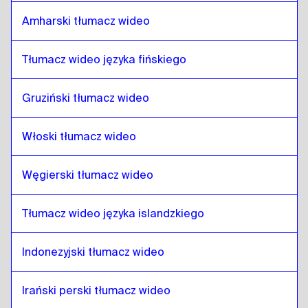
Amharski tłumacz wideo
Telugu
do
islandzki
islandzki
do
Telugu
Tłumacz wideo języka fińskiego
Telugu
do
hindi
hindi
do
Telugu
Gruziński tłumacz wideo
Telugu
do
Indonezyjski jawajski / sundajski
Indonezyjski jawajski / sundajski
do
Telugu
Włoski tłumacz wideo
Telugu
do
Perski irański
Węgierski tłumacz wideo
Perski irański
do
Telugu
Telugu
do
arabski iracki
Tłumacz wideo języka islandzkiego
arabski iracki
do
Telugu
Telugu
do
portugalski
Indonezyjski tłumacz wideo
portugalski
do
Telugu
Irański perski tłumacz wideo
Telugu
do
kazachski