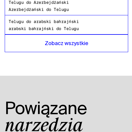
Telugu
do
Azerbejdżański
Azerbejdżański
do
Telugu
Telugu
do
arabski bahrajński
arabski bahrajński
do
Telugu
Telugu
do
Bengalski z Bangladeszu
Zobacz wszystkie
Bengalski z Bangladeszu
do
Telugu
Telugu
do
rosyjski
rosyjski
do
Telugu
Telugu
do
Tanzanian
Tanzanian
do
Telugu
Telugu
do
amerykański angielski
Powiązane
amerykański angielski
do
Telugu
Telugu
do
arabski egipski
narzędzia
arabski egipski
do
Telugu