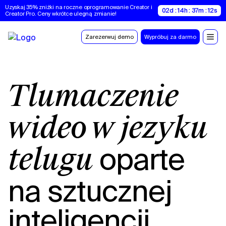
Uzyskaj 35% zniżki na roczne oprogramowanie Creator i 
02d : 14h : 37m : 12s
Creator Pro. Ceny wkrótce ulegną zmianie!
Zarezerwuj demo
Wypróbuj za darmo
Tłumaczenie
wideo w języku
oparte
telugu
na sztucznej
inteligencji