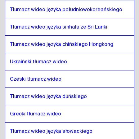
południowoafrykański
do
Telugu
Tłumacz wideo języka południowokoreańskiego
Telugu
do
południowokoreański
południowokoreański
do
Telugu
Tłumacz wideo języka sinhala ze Sri Lanki
Telugu
do
hiszpański
hiszpański
do
Telugu
Tłumacz wideo języka chińskiego Hongkong
Telugu
do
Sri Lankijski syngaleski / tamilski
Ukraiński tłumacz wideo
Sri Lankijski syngaleski / tamilski
do
Telugu
Telugu
do
Chiński z Hongkongu
Czeski tłumacz wideo
Chiński z Hongkongu
do
Telugu
Telugu
Tłumacz wideo języka duńskiego
do
turecki
turecki
do
Telugu
Grecki tłumacz wideo
Telugu
do
ukraiński
ukraiński
do
Telugu
Tłumacz wideo języka słowackiego
Telugu
do
czeski