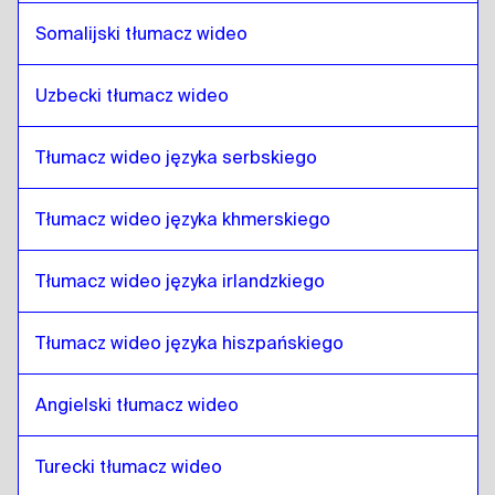
czeski
do
Telugu
Somalijski tłumacz wideo
Telugu
do
duński
duński
do
Telugu
Uzbecki tłumacz wideo
Telugu
do
niemiecki
Tłumacz wideo języka serbskiego
niemiecki
do
Telugu
Telugu
do
grecki
Tłumacz wideo języka khmerskiego
grecki
do
Telugu
Telugu
do
słowacki
Tłumacz wideo języka irlandzkiego
słowacki
do
Telugu
Tłumacz wideo języka hiszpańskiego
Telugu
do
japoński
japoński
do
Telugu
Angielski tłumacz wideo
Telugu
do
Hebrajski
Hebrajski
do
Telugu
Turecki tłumacz wideo
Telugu
do
somalijski