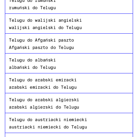
Telugu
do
rumuński
rumuński
do
Telugu
Telugu
do
walijski angielski
walijski angielski
do
Telugu
Telugu
do
Afgański paszto
Afgański paszto
do
Telugu
Telugu
do
albański
albański
do
Telugu
Telugu
do
arabski emiracki
arabski emiracki
do
Telugu
Telugu
do
arabski algierski
arabski algierski
do
Telugu
Telugu
do
austriacki niemiecki
austriacki niemiecki
do
Telugu