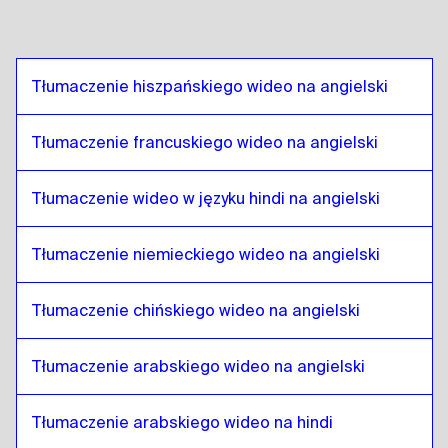
Telugu
do
Hiszpański boliwijski
Hiszpański boliwijski
do
Telugu
Telugu
do
portugalski brazylijski
Tłumaczenie hiszpańskiego wideo na angielski
portugalski brazylijski
do
Telugu
Tłumaczenie francuskiego wideo na angielski
Telugu
do
angielski brytyjski
angielski brytyjski
do
Telugu
Tłumaczenie wideo w języku hindi na angielski
Telugu
do
bułgarski
bułgarski
do
Telugu
Tłumaczenie niemieckiego wideo na angielski
Telugu
do
Bośniacki
Bośniacki
do
Telugu
Tłumaczenie chińskiego wideo na angielski
Telugu
do
birmański
birmański
do
Telugu
Tłumaczenie arabskiego wideo na angielski
Telugu
do
hiszpański chilijski
Tłumaczenie arabskiego wideo na hindi
hiszpański chilijski
do
Telugu