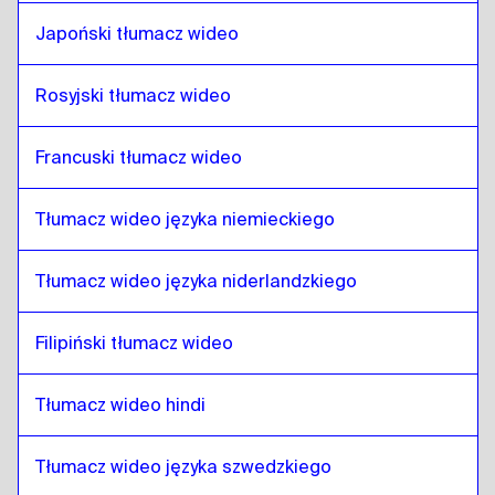
somalijski
do
Telugu
Japoński tłumacz wideo
Telugu
do
arabski katarski
Rosyjski tłumacz wideo
arabski katarski
do
Telugu
Telugu
do
arabski saudyjski
Francuski tłumacz wideo
arabski saudyjski
do
Telugu
Telugu
do
uzbecki
Tłumacz wideo języka niemieckiego
uzbecki
do
Telugu
Tłumacz wideo języka niderlandzkiego
Telugu
do
Hiszpański argentyński
Hiszpański argentyński
do
Telugu
Filipiński tłumacz wideo
Telugu
do
serbski
serbski
do
Telugu
Tłumacz wideo hindi
Telugu
do
Kanadyjski angielski / francuski
Kanadyjski angielski / francuski
do
Telugu
Tłumacz wideo języka szwedzkiego