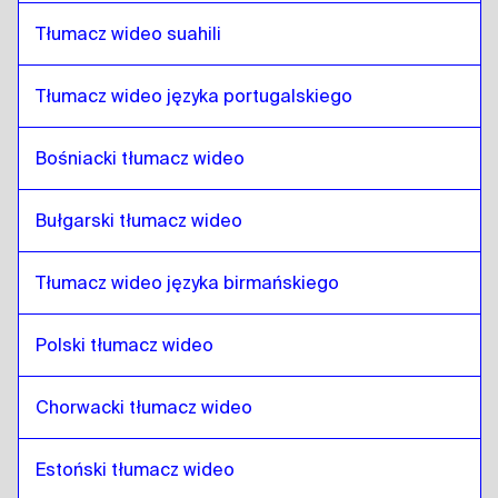
Telugu
do
Amharski etiopski
Tłumacz wideo suahili
Amharski etiopski
do
Telugu
Tłumacz wideo języka portugalskiego
Telugu
do
Filipiński angielski / filipiński
Filipiński angielski / filipiński
do
Telugu
Bośniacki tłumacz wideo
Telugu
do
fiński
fiński
do
Telugu
Bułgarski tłumacz wideo
Telugu
do
francuski
francuski
do
Telugu
Tłumacz wideo języka birmańskiego
Telugu
do
gruziński
Polski tłumacz wideo
gruziński
do
Telugu
Telugu
do
włoski
Chorwacki tłumacz wideo
włoski
do
Telugu
Telugu
do
węgierski
Estoński tłumacz wideo
węgierski
do
Telugu