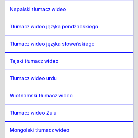
Telugu
do
Hiszpański kostarykański
Nepalski tłumacz wideo
Hiszpański kostarykański
do
Telugu
Tłumacz wideo języka pendżabskiego
Tłumacz wideo języka słoweńskiego
Tajski tłumacz wideo
Tłumacz wideo urdu
Wietnamski tłumacz wideo
Tłumacz wideo Zulu
Mongolski tłumacz wideo