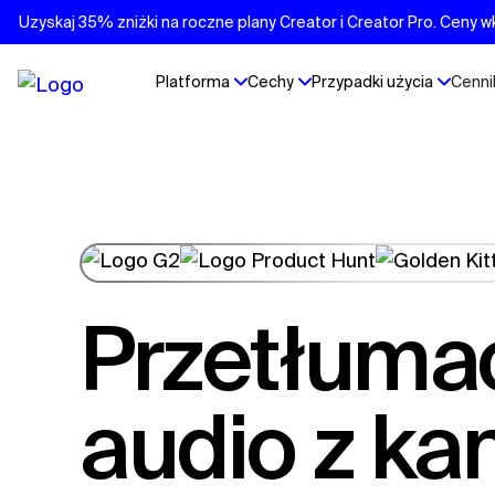
Uzyskaj 35% zniżki na roczne plany Creator i Creator Pro. Ceny w
Platforma
Cechy
Przypadki użycia
Cenni
Przetłumacz
audio z k