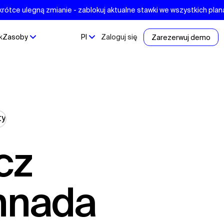
krótce ulegną zmianie - zablokuj aktualne stawki we wszystkich pla
k
Zasoby
Pl
Zaloguj się
Zarezerwuj demo
annada