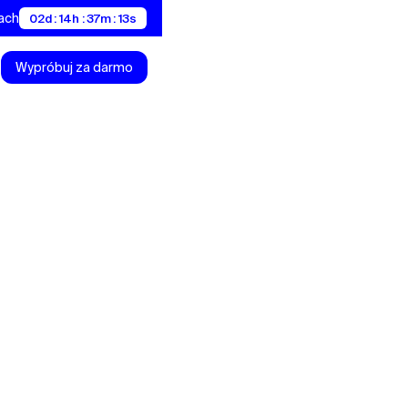
nach
02d : 14h : 37m : 12s
Wypróbuj za darmo